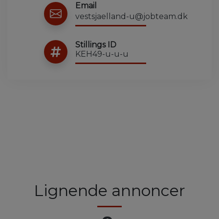
Email
vestsjaelland-u@jobteam.dk
Stillings ID
KEH49-u-u-u
Lignende annoncer