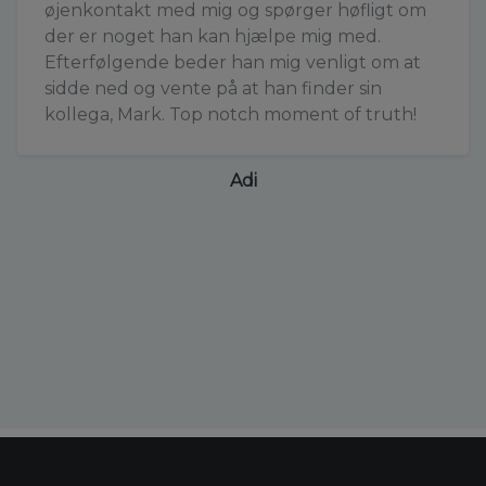
øjenkontakt med mig og spørger høfligt om
der er noget han kan hjælpe mig med.
Efterfølgende beder han mig venligt om at
sidde ned og vente på at han finder sin
kollega, Mark. Top notch moment of truth!
Adi