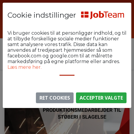
Cookie indstillinger
KEH58-u1-u2
Vi bruger cookies til at personliggør indhold, og til
at tilbyde forskellige sociale medier funktioner
samt analysere vores trafik. Disse data kan
⚠️ Denne jobannonce er udløbet.
anvendes af tredjepart hjemmesider så som
Stillingen er ikke længere aktiv, men du kan
se
facebook.com og google.com til at målrette
lignende annoncer her
.
markedsføring på egne platforme eller andres.
Læs mere her.
RET COOKIES
ACCEPTER VALGTE