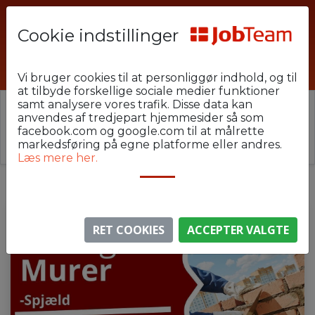
Cookie indstillinger
To_U-Byg-L112-Viborg
Vi bruger cookies til at personliggør indhold, og til
at tilbyde forskellige sociale medier funktioner
samt analysere vores trafik. Disse data kan
⚠️ Denne jobannonce er udløbet.
anvendes af tredjepart hjemmesider så som
Stillingen er ikke længere aktiv, men du kan
se
facebook.com og google.com til at målrette
lignende annoncer her
.
markedsføring på egne platforme eller andres.
Læs mere her.
RET COOKIES
ACCEPTER VALGTE