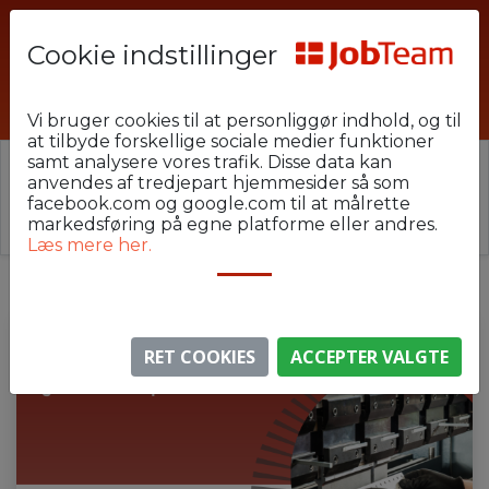
Cookie indstillinger
RHE-KANT-03
Vi bruger cookies til at personliggør indhold, og til
at tilbyde forskellige sociale medier funktioner
samt analysere vores trafik. Disse data kan
⚠️ Denne jobannonce er udløbet.
anvendes af tredjepart hjemmesider så som
Stillingen er ikke længere aktiv, men du kan
se
facebook.com og google.com til at målrette
lignende annoncer her
.
markedsføring på egne platforme eller andres.
Læs mere her.
RET COOKIES
ACCEPTER VALGTE