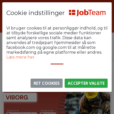
Cookie indstillinger
RHE-SVEJS-10
Vi bruger cookies til at personliggør indhold, og til
at tilbyde forskellige sociale medier funktioner
samt analysere vores trafik. Disse data kan
⚠️ Denne jobannonce er udløbet.
anvendes af tredjepart hjemmesider så som
Stillingen er ikke længere aktiv, men du kan
se
facebook.com og google.com til at målrette
lignende annoncer her
.
markedsføring på egne platforme eller andres.
Læs mere her.
RET COOKIES
ACCEPTER VALGTE