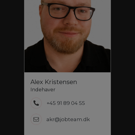
Alex Kristensen
Indehaver
+45 91 89 04 55
akr@jobteam.dk