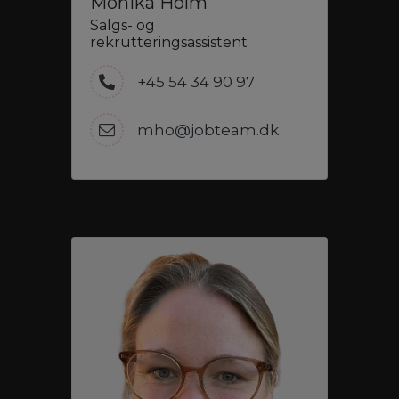
Monika Holm
Salgs- og
rekrutteringsassistent
+45 54 34 90 97
mho@jobteam.dk