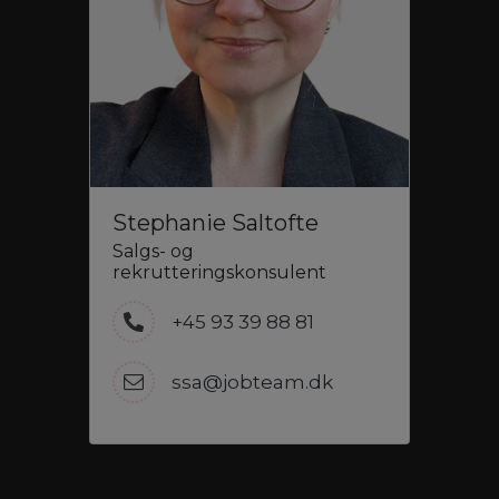
Stephanie Saltofte
Salgs- og
rekrutteringskonsulent
+45 93 39 88 81
ssa@jobteam.dk