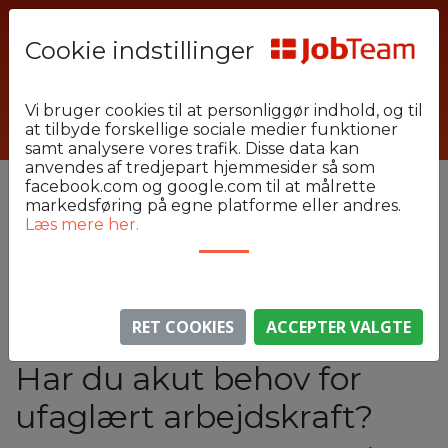
Cookie indstillinger
Forside
Arbejdsgiver
Vi bruger cookies til at personliggør indhold, og til
at tilbyde forskellige sociale medier funktioner
Industri og Lager
Randers
samt analysere vores trafik. Disse data kan
anvendes af tredjepart hjemmesider så som
Vikar og rekruttering
facebook.com og google.com til at målrette
markedsføring på egne platforme eller andres.
i Randers og omegn
Læs mere her.
til ufaglært, industri,
fabrik og lager
RET COOKIES
ACCEPTER VALGTE
Har du akut behov for
ufaglært arbejdskraft?