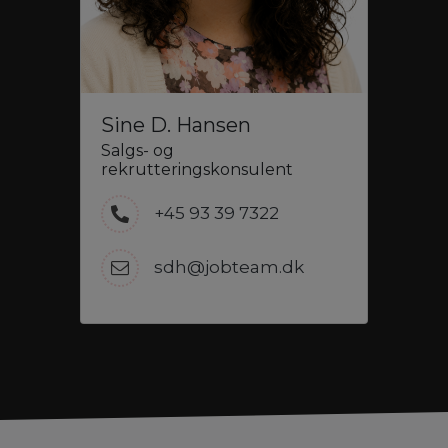
Sine D. Hansen
Salgs- og
rekrutteringskonsulent
+45 93 39 7322
sdh@jobteam.dk