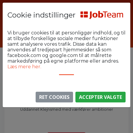
Cookie indstillinger
Forside
Arbejdsgiver
Vi bruger cookies til at personliggør indhold, og til
at tilbyde forskellige sociale medier funktioner
Industri og Lager
Vejle
samt analysere vores trafik. Disse data kan
anvendes af tredjepart hjemmesider så som
1
facebook.com og google.com til at målrette
VIS FILTRE
Ryd
markedsføring på egne platforme eller andres.
Læs mere her.
18 kandidater
Mikkel
Vejle
0 km
RET COOKIES
ACCEPTER VALGTE
Værkfører
Uddannet Klejnsmed med værkfører ambitioner