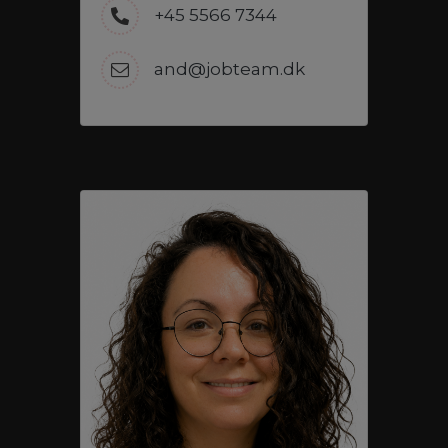
+45 5566 7344
and@jobteam.dk