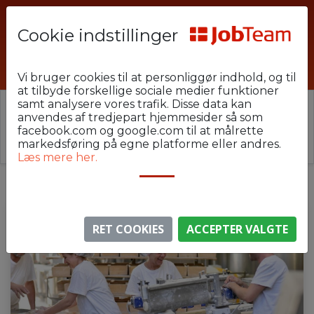
Cookie indstillinger
MSM-U18-GrinS1
Vi bruger cookies til at personliggør indhold, og til
at tilbyde forskellige sociale medier funktioner
samt analysere vores trafik. Disse data kan
⚠️ Denne jobannonce er udløbet.
anvendes af tredjepart hjemmesider så som
Stillingen er ikke længere aktiv, men du kan
se
facebook.com og google.com til at målrette
lignende annoncer her
.
markedsføring på egne platforme eller andres.
Læs mere her.
RET COOKIES
ACCEPTER VALGTE