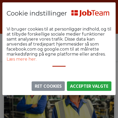
Cookie indstillinger
MSM-U23-GrinP8
Vi bruger cookies til at personliggør indhold, og til
at tilbyde forskellige sociale medier funktioner
samt analysere vores trafik. Disse data kan
⚠️ Denne jobannonce er udløbet.
anvendes af tredjepart hjemmesider så som
Stillingen er ikke længere aktiv, men du kan
se
facebook.com og google.com til at målrette
lignende annoncer her
.
markedsføring på egne platforme eller andres.
Læs mere her.
RET COOKIES
ACCEPTER VALGTE