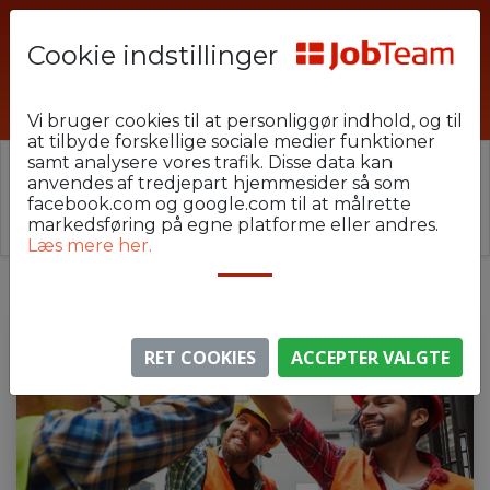
Cookie indstillinger
MSM-U48-GrinCC1
Vi bruger cookies til at personliggør indhold, og til
at tilbyde forskellige sociale medier funktioner
samt analysere vores trafik. Disse data kan
⚠️ Denne jobannonce er udløbet.
anvendes af tredjepart hjemmesider så som
Stillingen er ikke længere aktiv, men du kan
se
facebook.com og google.com til at målrette
lignende annoncer her
.
markedsføring på egne platforme eller andres.
Læs mere her.
RET COOKIES
ACCEPTER VALGTE