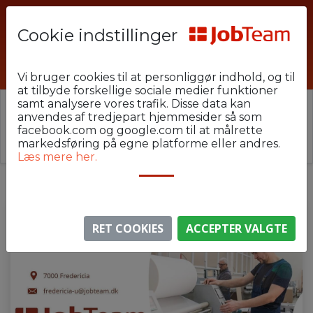
Cookie indstillinger
7000-CA110-2-1
Vi bruger cookies til at personliggør indhold, og til
at tilbyde forskellige sociale medier funktioner
samt analysere vores trafik. Disse data kan
⚠️ Denne jobannonce er udløbet.
anvendes af tredjepart hjemmesider så som
Stillingen er ikke længere aktiv, men du kan
se
facebook.com og google.com til at målrette
lignende annoncer her
.
markedsføring på egne platforme eller andres.
Læs mere her.
RET COOKIES
ACCEPTER VALGTE