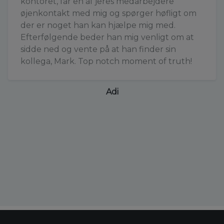
kontoret, får en af jeres medarbejdere
øjenkontakt med mig og spørger høfligt om
der er noget han kan hjælpe mig med.
Efterfølgende beder han mig venligt om at
sidde ned og vente på at han finder sin
kollega, Mark. Top notch moment of truth!
Adi