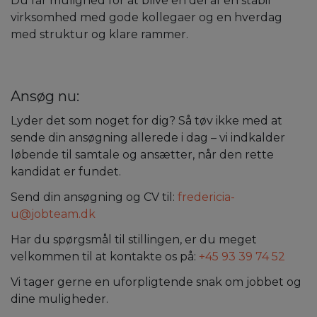
Du får mulighed for at blive en del af en stabil
virksomhed med gode kollegaer og en hverdag
med struktur og klare rammer.
Ansøg nu:
Lyder det som noget for dig? Så tøv ikke med at
sende din ansøgning allerede i dag – vi indkalder
løbende til samtale og ansætter, når den rette
kandidat er fundet.
Send din ansøgning og CV til:
fredericia-
u@jobteam.dk
Har du spørgsmål til stillingen, er du meget
velkommen til at kontakte os på:
+45 93 39 74 52
Vi tager gerne en uforpligtende snak om jobbet og
dine muligheder.