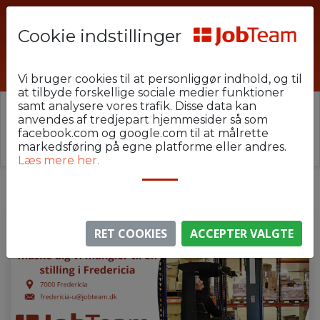
Cookie indstillinger
MUJ-U20-RR3-1
Vi bruger cookies til at personliggør indhold, og til
at tilbyde forskellige sociale medier funktioner
samt analysere vores trafik. Disse data kan
⚠️ Denne jobannonce er udløbet.
anvendes af tredjepart hjemmesider så som
Stillingen er ikke længere aktiv, men du kan
se
facebook.com og google.com til at målrette
lignende annoncer her
.
markedsføring på egne platforme eller andres.
Læs mere her.
RET COOKIES
ACCEPTER VALGTE