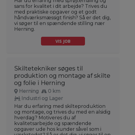
Har du erfaring med sprøjtemaling og
sans for kvalitet i dit arbejde? Trives du
med praktiske opgaver og et godt
håndværksmæssigt finish? Så er det dig,
vi søger til en spændende stilling nær
Herning.
VIS JOB
Skiltetekniker søges til
produktion og montage af skilte
og folie i Herning
Herning
0 km
Industri og Lager
Har du erfaring med skilteproduktion
og montage, og trives du med en alsidig
hverdag? Motiveres du af
kvalitetsarbejde og spændende
opgaver ude hos kunder såvel som i
værkstedet? Så er det dig, vi søger til en