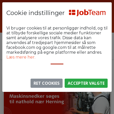
Cookie indstillinger
HEU-U18-D3
Vi bruger cookies til at personliggør indhold, og til
at tilbyde forskellige sociale medier funktioner
samt analysere vores trafik. Disse data kan
⚠️ Denne jobannonce er udløbet.
anvendes af tredjepart hjemmesider så som
Stillingen er ikke længere aktiv, men du kan
se
facebook.com og google.com til at målrette
lignende annoncer her
.
markedsføring på egne platforme eller andres.
Læs mere her.
RET COOKIES
ACCEPTER VALGTE