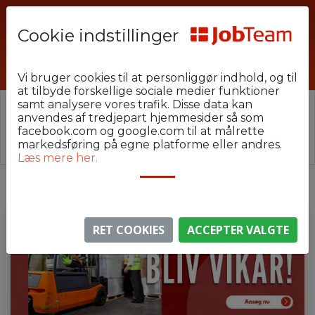
Cookie indstillinger
HEU-U22-A2
Vi bruger cookies til at personliggør indhold, og til
at tilbyde forskellige sociale medier funktioner
samt analysere vores trafik. Disse data kan
⚠️ Denne jobannonce er udløbet.
anvendes af tredjepart hjemmesider så som
Stillingen er ikke længere aktiv, men du kan
se
facebook.com og google.com til at målrette
lignende annoncer her
.
markedsføring på egne platforme eller andres.
Læs mere her.
RET COOKIES
ACCEPTER VALGTE