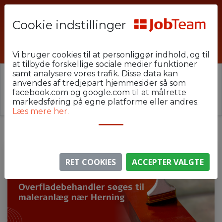
Cookie indstillinger
HEU-U22-OVE
Vi bruger cookies til at personliggør indhold, og til
at tilbyde forskellige sociale medier funktioner
samt analysere vores trafik. Disse data kan
⚠️ Denne jobannonce er udløbet.
anvendes af tredjepart hjemmesider så som
Stillingen er ikke længere aktiv, men du kan
se
facebook.com og google.com til at målrette
lignende annoncer her
.
markedsføring på egne platforme eller andres.
Læs mere her.
RET COOKIES
ACCEPTER VALGTE