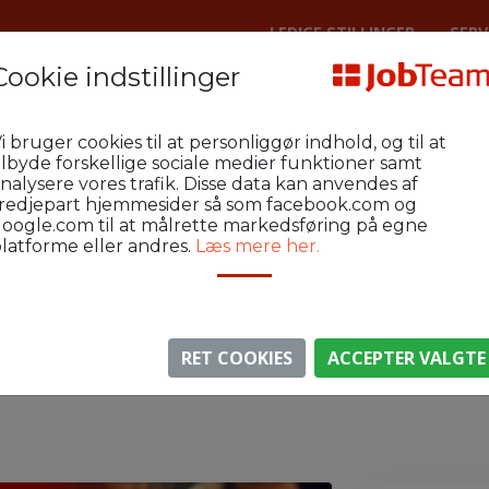
LEDIGE STILLINGER
SERV
Cookie indstillinger
Lager
Herning Industri og Lager
i bruger cookies til at personliggør indhold, og til at
ges til møbelproducent nær Herning
ilbyde forskellige sociale medier funktioner samt
nalysere vores trafik. Disse data kan anvendes af
redjepart hjemmesider så som facebook.com og
oogle.com til at målrette markedsføring på egne
latforme eller andres.
Læs mere her.
⚠️ Denne jobannonce er udløbet.
gen er ikke længere aktiv, men du kan
se lignende annon
RET COOKIES
ACCEPTER VALGTE