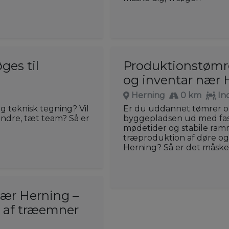
ges til
Produktionstømre
og inventar nær 
Herning
0 km
In
g teknisk tegning? Vil
Er du uddannet tømrer og
indre, tæt team? Så er
byggepladsen ud med fas
mødetider og stabile ramm
træproduktion af døre og 
Herning? Så er det måske 
nær Herning –
g af træemner