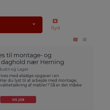
Ryd
s til montage- og
å daghold nær Herning
dustri og Lager
rives med alsidige opgaver i en
ar du lyst til at arbejde med montage,
alitetssikring af møbler? Så er det måske
VIS JOB