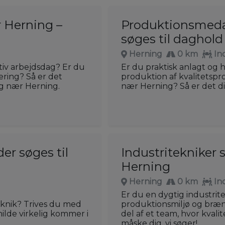
r Herning –
Produktionsmeda
søges til daghol
Herning
0 km
In
ktiv arbejdsdag? Er du
Er du praktisk anlagt og 
ering? Så er det
produktion af kvalitetspr
ng nær Herning.
nær Herning? Så er det dig
r søges til
Industritekniker 
Herning
Herning
0 km
In
Er du en dygtig industrite
eknik? Trives du med
produktionsmiljø og bræn
ilde virkelig kommer i
del af et team, hvor kvali
måske dig, vi søger!