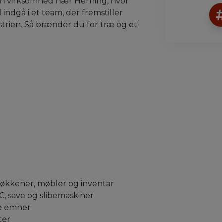
en virksomhed nær Herning, hvor
 indgå i et team, der fremstiller
trien. Så brænder du for træ og et
økkener, møbler og inventar
, save og slibemaskiner
ge emner
ter