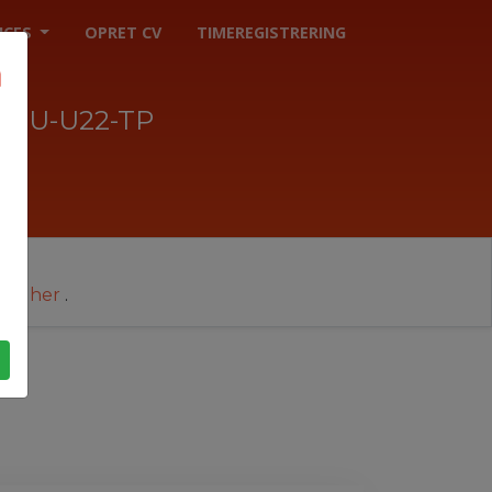
ICES
OPRET CV
TIMEREGISTRERING
HEU-U22-TP
cer her
.