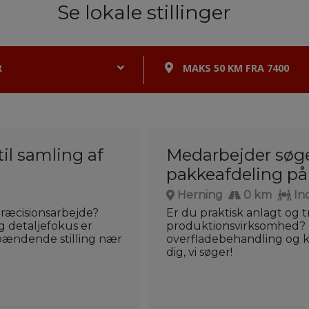
Se lokale stillinger
R
MAKS 50 KM FRA 7400
il samling af
Medarbejder søge
pakkeafdeling p
Herning
0 km
In
præcisionsarbejde?
Er du praktisk anlagt og t
g detaljefokus er
produktionsvirksomhed? H
 spændende stilling nær
overfladebehandling og kv
dig, vi søger!