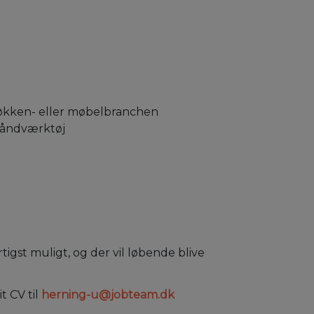
køkken- eller møbelbranchen
håndværktøj
igst muligt, og der vil løbende blive
t CV til
herning-u@jobteam.dk