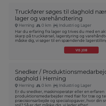
Truckfører søges til daghold næ
lager og varehåndtering
Herning
0 km
Industri og Lager
Har du erfaring fra lager og trives du med en a
skarp på truckkørsel, lagerstyring og varehåndt
måske dig, vi søger til en spændende lagerstilli
VIS JOB
Snedker / Produktionsmedarbejde
daghold i Herning
Herning
0 km
Industri og Lager
Er du snedker, maskinoperatør eller en erfaren
produktionsmedarbejder med flair for træ og t
præcisionsarbejde og specialopgaver, hvor din sn
spil? Så er det måske dig, vi leder efter!