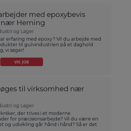
rbejder med epoxybevis
d nær Herning
dustri og Lager
har erfaring med epoxy? Vil du arbejde med
odukter til gulvindustrien på et daghold
, vi søger!
VIS JOB
søges til virksomhed nær
dustri og Lager
kniker, der trives i et moderne
der for præcisionsarbejde? Vil du være en
tet og udvikling går hånd i hånd? Så er det