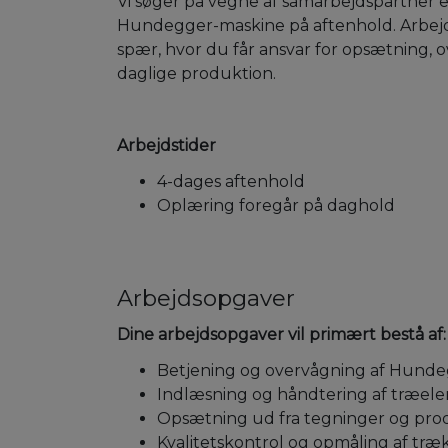
Vi søger på vegne af samarbejdspartner 
Hundegger-maskine på aftenhold. Arbejd
spær, hvor du får ansvar for opsætning, o
daglige produktion.
Arbejdstider
4-dages aftenhold
Oplæring foregår på daghold
Arbejdsopgaver
Dine arbejdsopgaver vil primært bestå af:
Betjening og overvågning af Hund
Indlæsning og håndtering af træel
Opsætning ud fra tegninger og prod
Kvalitetskontrol og opmåling af t