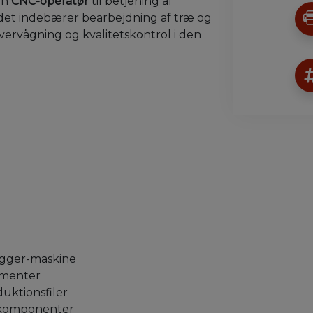
en
CNC-operatør
til betjening af
et indebærer bearbejdning af træ og
vervågning og kvalitetskontrol i den
egger-maskine
ementer
uktionsfiler
rækomponenter