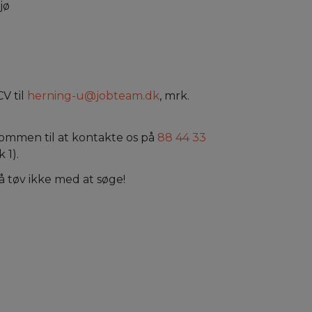
jø
V til
herning-u@jobteam.dk
, mrk.
lkommen til at kontakte os på
88 44 33
 1).
 tøv ikke med at søge!