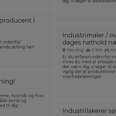
dig, vi søger til slibeafdeli
producent i
Industrimaler / o
dages nathold n
et indenfor
de stilling her!
Herning
0 km
In
Er du erfaren inden for i
trives du med at arbejde o
det være dig, vi søger til
vigtig del af produktionen
overfladeløsninger.
rning!
emme, hvornår og hvor
 både korte og
d til dig!
Industrilakerer s