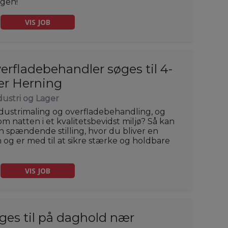
ngen!
VIS JOB
verfladebehandler søges til 4-
ær Herning
dustri og Lager
ndustrimaling og overfladebehandling, og
m natten i et kvalitetsbevidst miljø? Så kan
 en spændende stilling, hvor du bliver en
 og er med til at sikre stærke og holdbare
VIS JOB
øges til på daghold nær