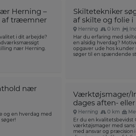
nær Herning –
Skiltetekniker sø
g af træemner
af skilte og folie 
Herning
0 km
In
litet i dit arbejde?
Har du erfaring med skil
åndværksmæssigt
en alsidig hverdag? Moti
tilling nær Herning.
opgaver ude hos kunder så
søger til en spændende sti
athold nær
Værktøjsmager/Ind
dages aften- elle
Herning
0 km
Me
jde og en hverdag med
 søger!
Er du en kvalitetsbevidst 
værktøjsmager med sans f
med ansvar og præcision 