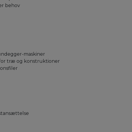
ter behov
Hundegger-maskiner
 for træ og konstruktioner
onsfiler
astansættelse