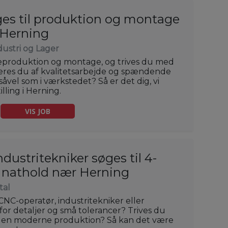
ges til produktion og montage
i Herning
dustri og Lager
teproduktion og montage, og trives du med
veres du af kvalitetsarbejde og spændende
vel som i værkstedet? Så er det dig, vi
lling i Herning.
VIS JOB
ustritekniker søges til 4-
r nathold nær Herning
tal
CNC-operatør, industritekniker eller
or detaljer og små tolerancer? Trives du
i en moderne produktion? Så kan det være