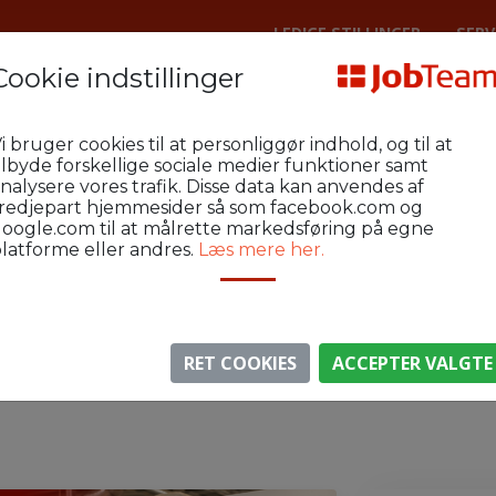
LEDIGE STILLINGER
SERV
Cookie indstillinger
Lager
Herning Industri og Lager
i bruger cookies til at personliggør indhold, og til at
jening af Hundegger-maskiner på aft
ilbyde forskellige sociale medier funktioner samt
nalysere vores trafik. Disse data kan anvendes af
redjepart hjemmesider så som facebook.com og
oogle.com til at målrette markedsføring på egne
latforme eller andres.
Læs mere her.
⚠️ Denne jobannonce er udløbet.
gen er ikke længere aktiv, men du kan
se lignende annon
RET COOKIES
ACCEPTER VALGTE