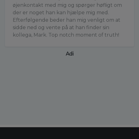
øjenkontakt med mig og spørger høfligt om
der er noget han kan hjælpe mig med.
Efterfølgende beder han mig venligt om at
sidde ned og vente på at han finder sin
kollega, Mark. Top notch moment of truth!
Adi