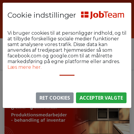
Cookie indstillinger
HEU-U23-YYY1
Vi bruger cookies til at personliggør indhold, og til
at tilbyde forskellige sociale medier funktioner
samt analysere vores trafik. Disse data kan
⚠️ Denne jobannonce er udløbet.
anvendes af tredjepart hjemmesider så som
Stillingen er ikke længere aktiv, men du kan
se
facebook.com og google.com til at målrette
lignende annoncer her
.
markedsføring på egne platforme eller andres.
Læs mere her.
RET COOKIES
ACCEPTER VALGTE