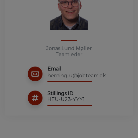
Jonas Lund Møller
Teamleder
Email
herning-u@jobteam.dk
Stillings ID
HEU-U23-YYY1