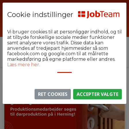
Cookie indstillinger
HEU-U24-F3
Vi bruger cookies til at personliggør indhold, og til
at tilbyde forskellige sociale medier funktioner
samt analysere vores trafik. Disse data kan
⚠️ Denne jobannonce er udløbet.
anvendes af tredjepart hjemmesider så som
Stillingen er ikke længere aktiv, men du kan
se
facebook.com og google.com til at målrette
lignende annoncer her
.
markedsføring på egne platforme eller andres.
Læs mere her.
RET COOKIES
ACCEPTER VALGTE