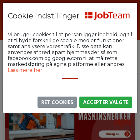
Cookie indstillinger
MS_dag_HE_16
Vi bruger cookies til at personliggør indhold, og til
at tilbyde forskellige sociale medier funktioner
samt analysere vores trafik. Disse data kan
⚠️ Denne jobannonce er udløbet.
anvendes af tredjepart hjemmesider så som
Stillingen er ikke længere aktiv, men du kan
se
facebook.com og google.com til at målrette
lignende annoncer her
.
markedsføring på egne platforme eller andres.
Læs mere her.
RET COOKIES
ACCEPTER VALGTE