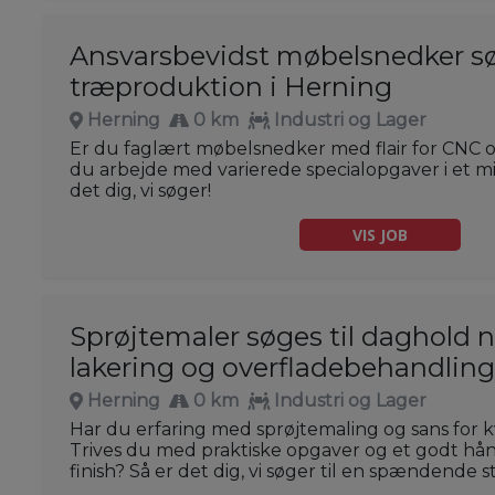
Ansvarsbevidst møbelsnedker sø
træproduktion i Herning
Herning
0 km
Industri og Lager
Er du faglært møbelsnedker med flair for CNC o
du arbejde med varierede specialopgaver i et m
det dig, vi søger!
VIS JOB
Sprøjtemaler søges til daghold 
lakering og overfladebehandlin
Herning
0 km
Industri og Lager
Har du erfaring med sprøjtemaling og sans for kva
Trives du med praktiske opgaver og et godt h
finish? Så er det dig, vi søger til en spændende s