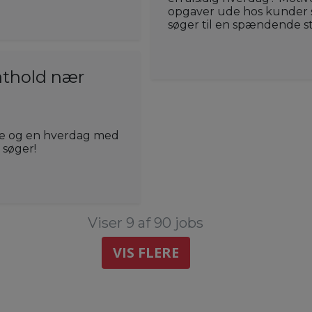
opgaver ude hos kunder så
søger til en spændende sti
athold nær
jde og en hverdag med
 søger!
Viser 9 af 90 jobs
VIS FLERE