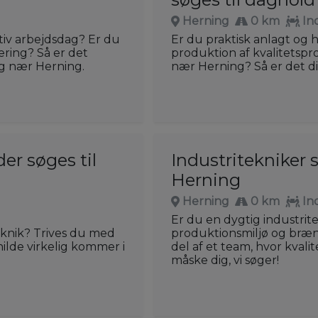
Herning
0 km
In
ktiv arbejdsdag? Er du
Er du praktisk anlagt og 
ering? Så er det
produktion af kvalitetspr
ng nær Herning.
nær Herning? Så er det dig
r søges til
Industritekniker 
Herning
Herning
0 km
In
Er du en dygtig industrite
eknik? Trives du med
produktionsmiljø og bræn
ilde virkelig kommer i
del af et team, hvor kvali
måske dig, vi søger!