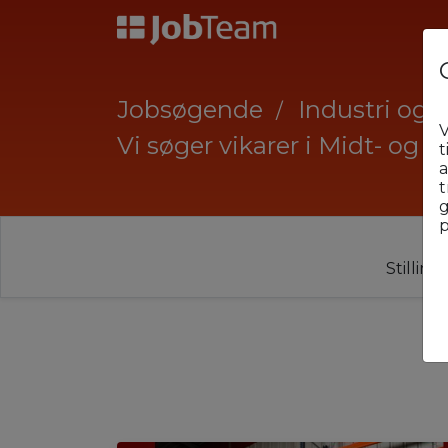
Jobsøgende
Industri og 
V
Vi søger vikarer i Midt- og V
t
a
t
g
p
Stillin