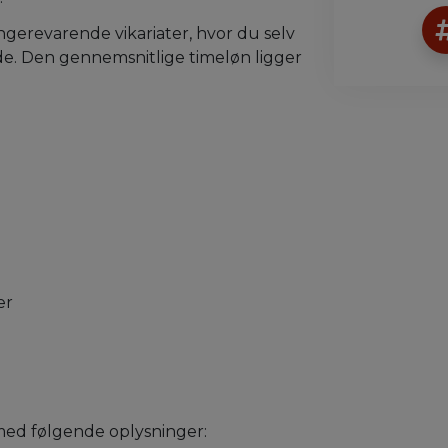
ngerevarende vikariater, hvor du selv
de. Den gennemsnitlige timeløn ligger
er
ed følgende oplysninger: