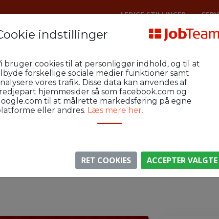
LEDIGE STILLINGER
SERV
Cookie indstillinger
Lager
Herning Industri og Lager
i bruger cookies til at personliggør indhold, og til at
estjylland!
ilbyde forskellige sociale medier funktioner samt
nalysere vores trafik. Disse data kan anvendes af
redjepart hjemmesider så som facebook.com og
oogle.com til at målrette markedsføring på egne
latforme eller andres.
Læs mere her.
⚠️ Denne jobannonce er udløbet.
gen er ikke længere aktiv, men du kan
se lignende annon
RET COOKIES
ACCEPTER VALGTE