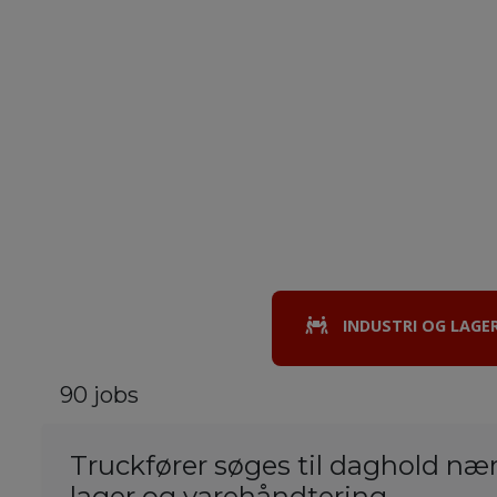
INDUSTRI OG LAGE
90 jobs
Truckfører søges til daghold næ
lager og varehåndtering