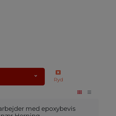
Ryd
rbejder med epoxybevis
d nær Herning