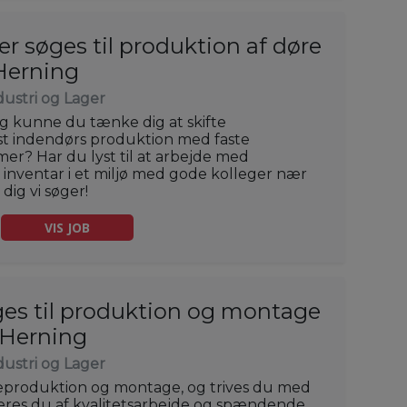
r søges til produktion af døre
Herning
dustri og Lager
 kunne du tænke dig at skifte
t indendørs produktion med faste
er? Har du lyst til at arbejde med
inventar i et miljø med gode kolleger nær
dig vi søger!
VIS JOB
ges til produktion og montage
i Herning
dustri og Lager
teproduktion og montage, og trives du med
veres du af kvalitetsarbejde og spændende