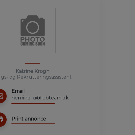
Katrine Krogh
lgs- og Rekrutteringsassistent
Email
herning-u@jobteam.dk
Print annonce