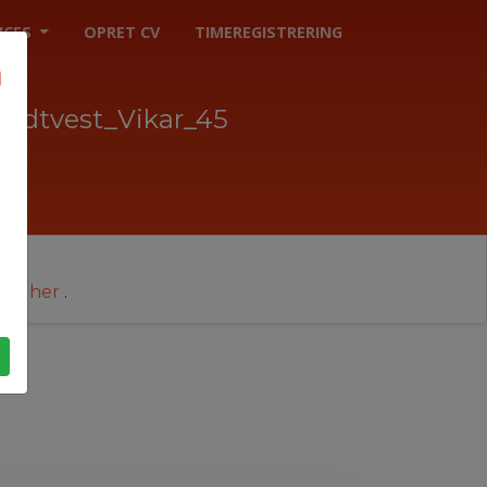
ICES
OPRET CV
TIMEREGISTRERING
Midtvest_Vikar_45
cer her
.