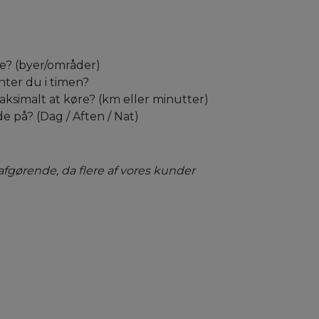
de? (byer/områder)
ter du i timen?
ksimalt at køre? (km eller minutter)
de på? (Dag / Aften / Nat)
afgørende, da flere af vores kunder