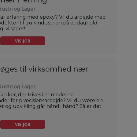
dustri og Lager
har erfaring med epoxy? Vil du arbejde med
odukter til gulvindustrien på et daghold
, vi søger!
VIS JOB
søges til virksomhed nær
dustri og Lager
kniker, der trives i et moderne
der for præcisionsarbejde? Vil du være en
tet og udvikling går hånd i hånd? Så er det
VIS JOB