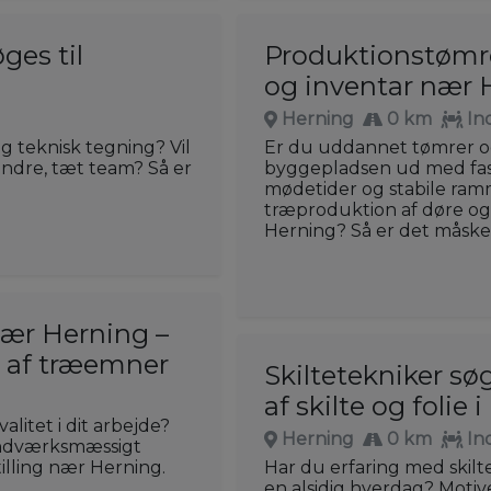
ges til
Produktionstømre
og inventar nær 
Herning
0 km
In
g teknisk tegning? Vil
Er du uddannet tømrer og
indre, tæt team? Så er
byggepladsen ud med fas
mødetider og stabile ramm
træproduktion af døre og 
Herning? Så er det måske 
nær Herning –
g af træemner
Skiltetekniker sø
af skilte og folie 
litet i dit arbejde?
Herning
0 km
In
åndværksmæssigt
tilling nær Herning.
Har du erfaring med skil
en alsidig hverdag? Moti