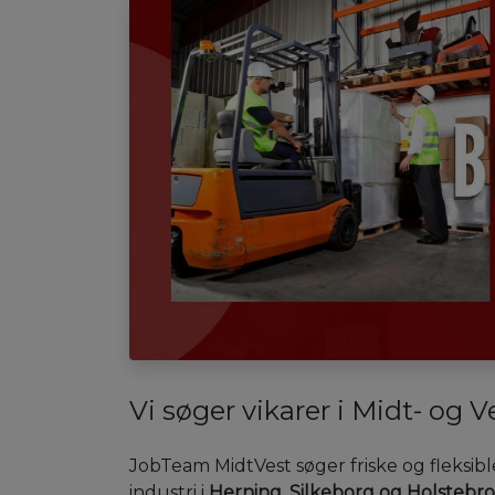
Vi søger vikarer i Midt- og V
JobTeam MidtVest søger friske og fleksible
industri i
Herning, Silkeborg og Holstebro