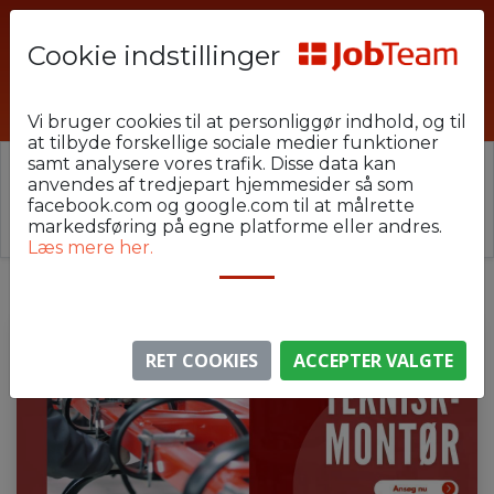
Cookie indstillinger
Reparation_HE_36
Vi bruger cookies til at personliggør indhold, og til
at tilbyde forskellige sociale medier funktioner
samt analysere vores trafik. Disse data kan
⚠️ Denne jobannonce er udløbet.
anvendes af tredjepart hjemmesider så som
Stillingen er ikke længere aktiv, men du kan
se
facebook.com og google.com til at målrette
lignende annoncer her
.
markedsføring på egne platforme eller andres.
Læs mere her.
RET COOKIES
ACCEPTER VALGTE