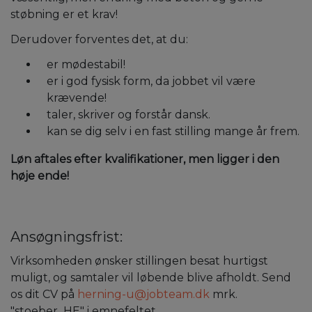
støbning er et krav!
Derudover forventes det, at du:
er mødestabil!
er i god fysisk form, da jobbet vil være
krævende!
taler, skriver og forstår dansk.
kan se dig selv i en fast stilling mange år frem.
Løn aftales efter kvalifikationer, men ligger i den
høje ende!
Ansøgningsfrist:
Virksomheden ønsker stillingen besat hurtigst
muligt, og samtaler vil løbende blive afholdt. Send
os dit CV på
herning-u@jobteam.dk
mrk.
"stoeber_HE" i emnefeltet.