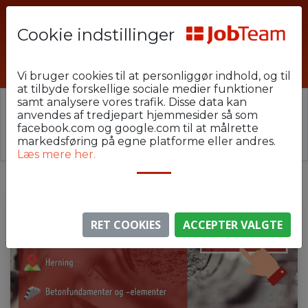
Cookie indstillinger
stoeber_HE_3
Vi bruger cookies til at personliggør indhold, og til
at tilbyde forskellige sociale medier funktioner
samt analysere vores trafik. Disse data kan
⚠️ Denne jobannonce er udløbet.
anvendes af tredjepart hjemmesider så som
Stillingen er ikke længere aktiv, men du kan
se
facebook.com og google.com til at målrette
lignende annoncer her
.
markedsføring på egne platforme eller andres.
Læs mere her.
RET COOKIES
ACCEPTER VALGTE