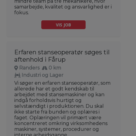
mindre team på tre mekanikere, hvor
samarbejde, kvalitet og ansvarlighed er i
fokus.
VIS JOB
Erfaren stanseoperatør søges til
aftenhold i Fårup
Randers
0 km
Industri og Lager
Vi søger en erfaren stanseoperatør, som
allerede har et godt kendskab til
arbejdet med stansemaskiner og kan
indgå forholdsvis hurtigt og
selvstændigt i produktionen. Du skal
ikke starte fra bunden og oplæres i
faget. Oplæringen vil primært være
koncentreret omkring virksomhedens
maskiner, systemer, procedurer og
interne arbejdsgange.