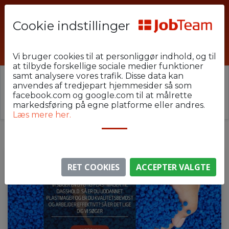
Cookie indstillinger
NBR_Plast_8900_1
Vi bruger cookies til at personliggør indhold, og til
at tilbyde forskellige sociale medier funktioner
samt analysere vores trafik. Disse data kan
⚠️ Denne jobannonce er udløbet.
anvendes af tredjepart hjemmesider så som
Stillingen er ikke længere aktiv, men du kan
se
facebook.com og google.com til at målrette
lignende annoncer her
.
markedsføring på egne platforme eller andres.
Læs mere her.
RET COOKIES
ACCEPTER VALGTE