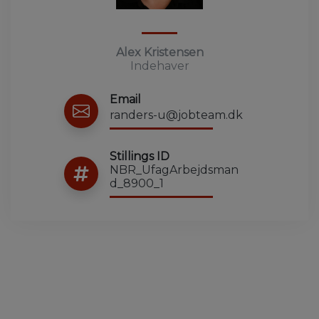
Alex Kristensen
Indehaver
Email
randers-u@jobteam.dk
Stillings ID
NBR_UfagArbejdsman
d_8900_1