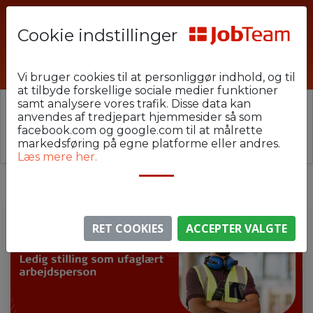
Cookie indstillinger
NBR_UfagArbejdsmand_8900_1
Vi bruger cookies til at personliggør indhold, og til
at tilbyde forskellige sociale medier funktioner
samt analysere vores trafik. Disse data kan
⚠️ Denne jobannonce er udløbet.
anvendes af tredjepart hjemmesider så som
Stillingen er ikke længere aktiv, men du kan
se
facebook.com og google.com til at målrette
lignende annoncer her
.
markedsføring på egne platforme eller andres.
Læs mere her.
RET COOKIES
ACCEPTER VALGTE