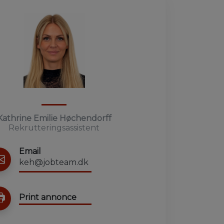
Kathrine Emilie Høchendorff
Rekrutteringsassistent
Email
keh@jobteam.dk
Print annonce