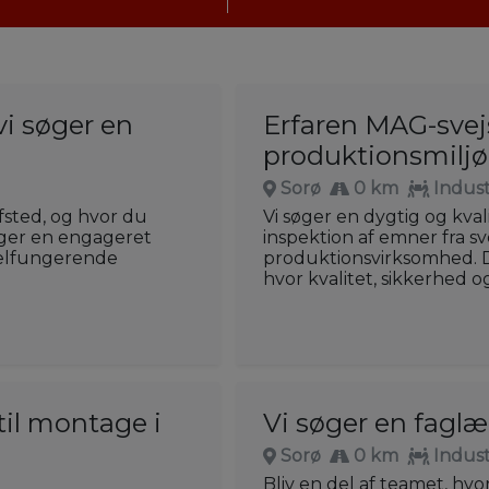
i søger en
Erfaren MAG-svej
produktionsmiljø 
Sorø
0 km
Indust
afsted, og hvor du
Vi søger en dygtig og kval
søger en engageret
inspektion af emner fra s
 velfungerende
produktionsvirksomhed. Du
hvor kvalitet, sikkerhed o
il montage i
Vi søger en faglæ
Sorø
0 km
Indust
Bliv en del af teamet, hv