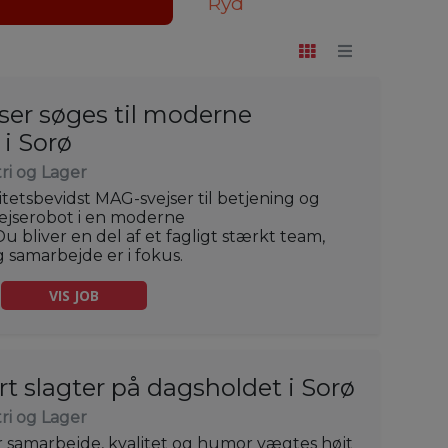
Ryd
ser søges til moderne
i Sorø
ri og Lager
itetsbevidst MAG-svejser til betjening og
vejserobot i en moderne
 bliver en del af et fagligt stærkt team,
g samarbejde er i fokus.
VIS JOB
rt slagter på dagsholdet i Sorø
ri og Lager
or samarbejde, kvalitet og humor vægtes højt