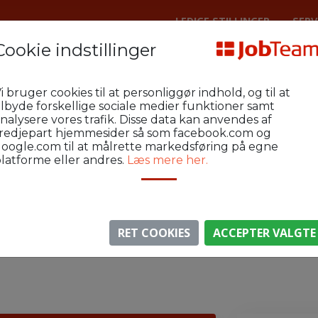
LEDIGE STILLINGER
SERV
Cookie indstillinger
Lager
Sorø Industri og Lager
KEH
i bruger cookies til at personliggør indhold, og til at
nsmedarbejder søges til kvalitetssikri
ilbyde forskellige sociale medier funktioner samt
nalysere vores trafik. Disse data kan anvendes af
redjepart hjemmesider så som facebook.com og
oogle.com til at målrette markedsføring på egne
latforme eller andres.
Læs mere her.
⚠️ Denne jobannonce er udløbet.
gen er ikke længere aktiv, men du kan
se lignende annon
RET COOKIES
ACCEPTER VALGTE