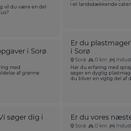
i et landsdækkende cater
 vil du være en del
kus?
Er du plastmager?
pgaver i Sorø
i Sorø
Sorø
0 km
Indust
aring med
Har du erfaring med sprøj
oldelse af grønne
søger en dygtig plastmage
du bliver en vigtig del af
i søger dig i
Er du vores næst
Sorø
0 km
Indust