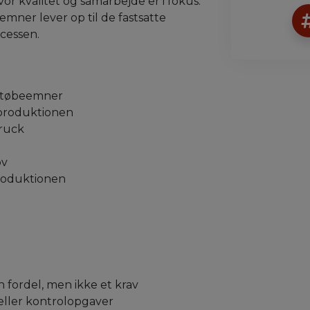
vor kvalitet og samarbejde er i fokus.
emner lever op til de fastsatte
ocessen.
f støbeemner
 produktionen
truck
ov
 produktionen
n fordel, men ikke et krav
 eller kontrolopgaver