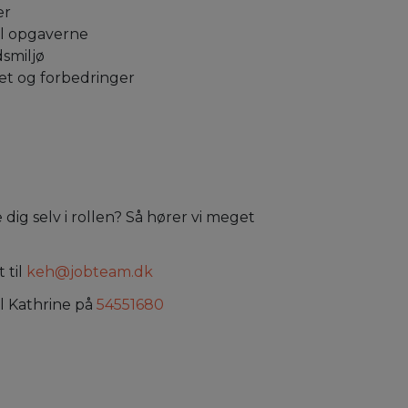
er
il opgaverne
smiljø
et og forbedringer
dig selv i rollen? Så hører vi meget
 til
keh@jobteam.dk
il Kathrine på
54551680