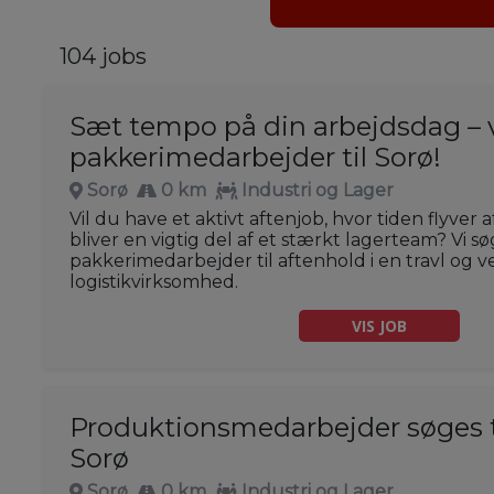
104 jobs
Sæt tempo på din arbejdsdag – v
pakkerimedarbejder til Sorø!
Sorø
0 km
Industri og Lager
Vil du have et aktivt aftenjob, hvor tiden flyver 
bliver en vigtig del af et stærkt lagerteam? Vi 
pakkerimedarbejder til aftenhold i en travl og
logistikvirksomhed.
VIS JOB
Produktionsmedarbejder søges t
Sorø
Sorø
0 km
Industri og Lager