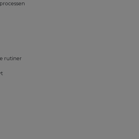
i processen
t
e rutiner
yt