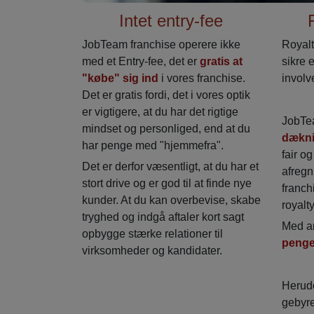
Intet entry-fee
JobTeam franchise operere ikke
Royalt
med et Entry-fee, det er
gratis at
sikre 
"købe" sig ind
i vores franchise.
involv
Det er gratis fordi, det i vores optik
er vigtigere, at du har det rigtige
JobTe
mindset og personliged, end at du
dækni
har penge med "hjemmefra".
fair o
Det er derfor væsentligt, at du har et
afregn
stort drive og er god til at finde nye
franch
kunder. At du kan overbevise, skabe
royalt
tryghed og indgå aftaler kort sagt
Med a
opbygge stærke relationer til
penge
virksomheder og kandidater.
Herudo
gebyre