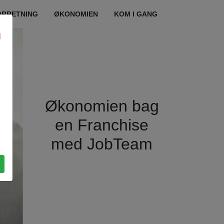
ORRETNING
ØKONOMIEN
KOM I GANG
Økonomien bag
en Franchise
med JobTeam