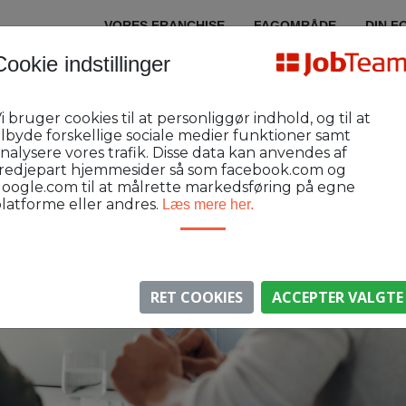
VORES FRANCHISE
FAGOMRÅDE
DIN F
Cookie indstillinger
i bruger cookies til at personliggør indhold, og til at
ilbyde forskellige sociale medier funktioner samt
nalysere vores trafik. Disse data kan anvendes af
redjepart hjemmesider så som facebook.com og
oogle.com til at målrette markedsføring på egne
latforme eller andres.
Læs mere her.
RET COOKIES
ACCEPTER VALGTE