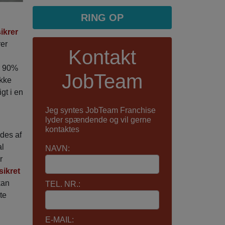
RING OP
ikrer
rer
Kontakt
r 90%
JobTeam
ikke
igt i en
Jeg syntes JobTeam Franchise
lyder spændende og vil gerne
kontaktes
des af
al
NAVN:
r
sikret
kan
TEL. NR.:
te
E-MAIL: