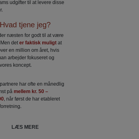
ms udgifter til at levere disse
r.
Hvad tjene jeg?
der næsten for godt til at være
. Men det
er faktisk muligt
at
over en million om året, hvis
an arbejder fokuseret og
 vores koncept.
partnere har ofte en månedlig
mst på
mellem kr. 50 –
00
, når først de har etableret
forretning.
LÆS MERE