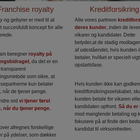
Franchise royalty
Kreditforsikring
y og gebyrer er med til at
Alle vores partnere
kreditfors
et succesfuldt koncept for alle
deres kunder
, inden de leve
erede.
vikarer og kandidater. Dette
betyder,at de stadig modtage
af udeståendet, hvis kunden 
am beregner
royalty på
betaler, hvilket er specielt vigt
ngsbidraget,
da det er en
opstartsfase.
g transparent
ingsmetode som sikre, at
isepartnerne kun betaler
Hvis kunden ikke kan godken
y, når de tjener penge.
kreditforsikringsselskabet, sk
kunden betale for vikaren elle
ndre ord
vi tjener først
kandidaten upfront.
Så du er 
, når du tjener penge.
mod manglende betaling og 
fokusere på at finde den beds
ver afregnes forskellige
kandidat til virksomheden.
r på ydelser, som dækker