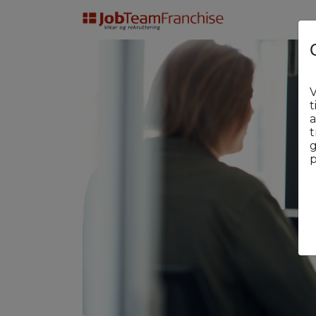
V
t
a
t
g
p