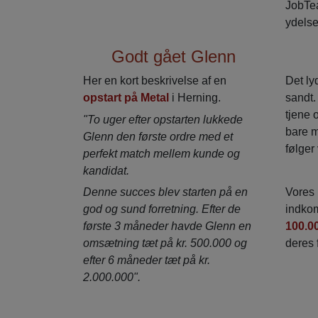
JobTea
ydelse
Godt gået Glenn
Her en kort beskrivelse af en
Det ly
opstart på Metal
i Herning.
sandt
tjene 
"To uger efter opstarten lukkede
bare m
Glenn den første ordre med et
følger
perfekt match mellem kunde og
kandidat.
Denne succes blev starten på en
Vores 
god og sund forretning. Efter de
indko
første 3 måneder havde Glenn en
100.0
omsætning tæt på kr. 500.000 og
deres 
efter 6 måneder tæt på kr.
2.000.000".