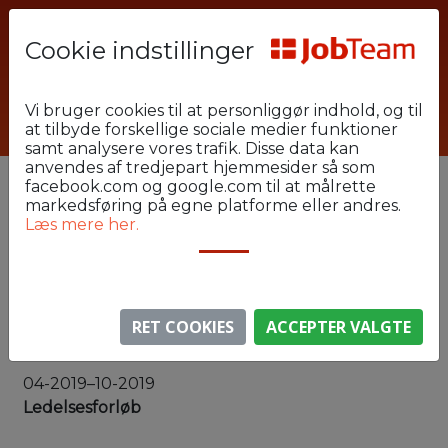
Cookie indstillinger
Arbejdsgiver
Industri og Lager
Vejle Industri og Lager
819363
Vi bruger cookies til at personliggør indhold, og til
at tilbyde forskellige sociale medier funktioner
samt analysere vores trafik. Disse data kan
anvendes af tredjepart hjemmesider så som
facebook.com og google.com til at målrette
markedsføring på egne platforme eller andres.
Alias:
Læs mere her.
819363
Bopæl:
Børkop
RET COOKIES
ACCEPTER VALGTE
Uddannelse:
04-2019–10-2019
Ledelsesforløb