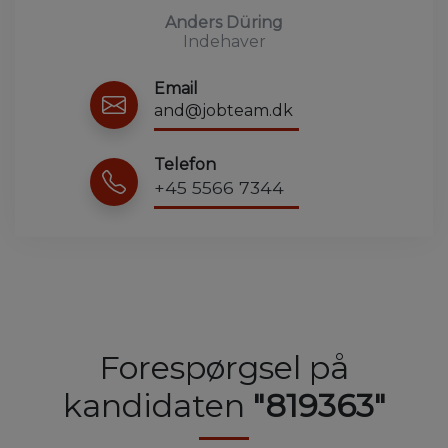
Anders Düring
Indehaver
Email
and@jobteam.dk
Telefon
+45 5566 7344
Forespørgsel på
kandidaten
"819363"