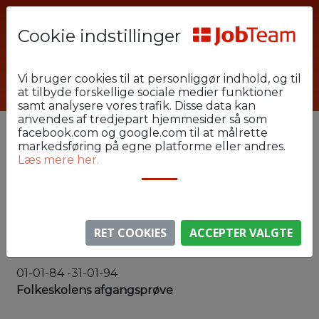
Cookie indstillinger
Arbejdsgiver
Industri og Lager
Vejle Industri og Lager
Lars
Vi bruger cookies til at personliggør indhold, og til
at tilbyde forskellige sociale medier funktioner
samt analysere vores trafik. Disse data kan
anvendes af tredjepart hjemmesider så som
facebook.com og google.com til at målrette
markedsføring på egne platforme eller andres.
Alias:
Læs mere her.
Lars
Bopæl:
Uldum
RET COOKIES
ACCEPTER VALGTE
Uddannelse:
01-01-84 -31-01-94
Folkeskolens afgangsprøve