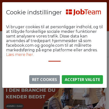
Cookie indstillinger
JDJ-FT-U46-VBØJ
Vi bruger cookies til at personliggør indhold, og til
at tilbyde forskellige sociale medier funktioner
samt analysere vores trafik. Disse data kan
⚠️ Denne jobannonce er udløbet.
anvendes af tredjepart hjemmesider så som
Stillingen er ikke længere aktiv, men du kan
se
facebook.com og google.com til at målrette
lignende annoncer her
.
markedsføring på egne platforme eller andres.
Læs mere her.
RET COOKIES
ACCEPTER VALGTE