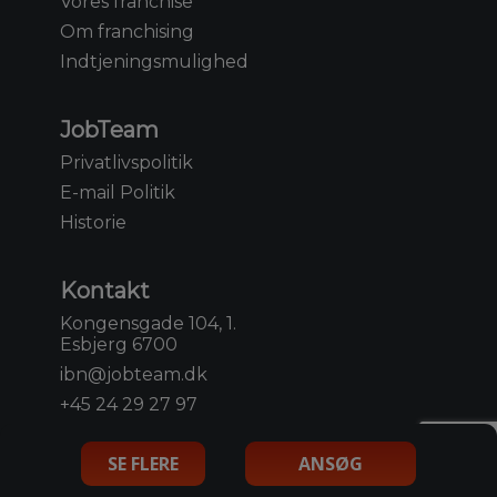
Vores franchise
Om franchising
Indtjeningsmulighed
JobTeam
Privatlivspolitik
E-mail Politik
Historie
Kontakt
Kongensgade 104, 1.
Esbjerg 6700
ibn@jobteam.dk
+45 24 29 27 97
SE FLERE
ANSØG