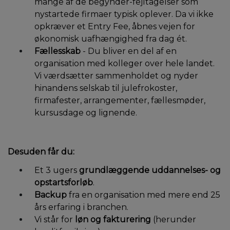
mange af de begynder-fejltagelser som
nystartede firmaer typisk oplever. Da vi ikke
opkræver et Entry Fee, åbnes vejen for
økonomisk uafhængighed fra dag ét.
Fællesskab
- Du bliver en del af en
organisation med kolleger over hele landet.
Vi værdsætter sammenholdet og nyder
hinandens selskab til julefrokoster,
firmafester, arrangementer, fællesmøder,
kursusdage og lignende.
Desuden får du:
Et 3 ugers
grundlæggende uddannelses- og
opstartsforløb
.
Backup
fra en organisation med mere end 25
års erfaring i branchen.
Vi står for
løn og fakturering
(herunder